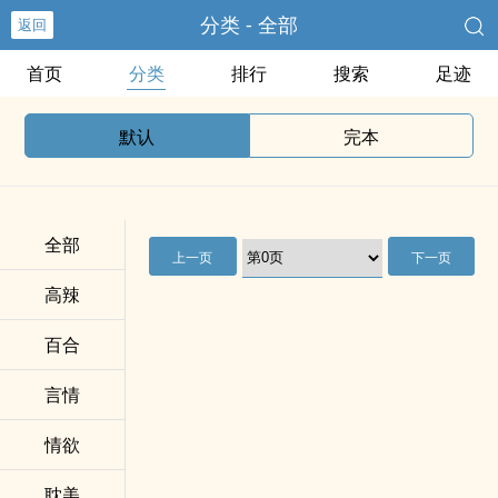
分类 - 全部
返回
首页
分类
排行
搜索
足迹
默认
完本
全部
上一页
下一页
高辣
百合
言情
情欲
耽美