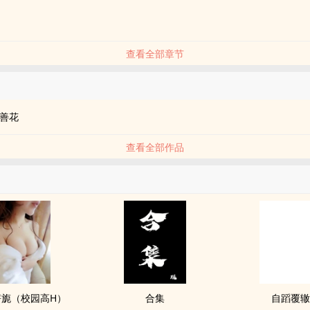
查看全部章节
品
善花
查看全部作品
旖旎（校园高H）
合集
自蹈覆