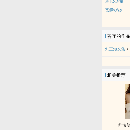
道长x道姑
苍爹x秀姊
善花的作
剑三短文集
/
相关推荐
静海