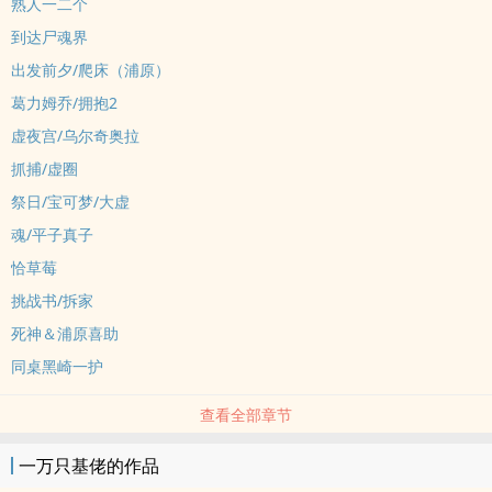
熟人一二个
到达尸魂界
出发前夕/爬床（浦原）
葛力姆乔/拥抱2
虚夜宫/乌尔奇奥拉
抓捕/虚圈
祭日/宝可梦/大虚
魂/平子真子
恰草莓
挑战书/拆家
死神＆浦原喜助
同桌黑崎一护
查看全部章节
一万只基佬的作品