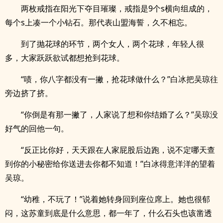
两枚戒指在阳光下夺目璀璨，戒指是9个s横向组成的，
每个s上凑一个小钻石。那代表山盟海誓，久不相忘。
到了抛花球的环节，两个女人，两个花球，年轻人很
多，大家跃跃欲试都想抢到花球。
“啧，你八字都没有一撇，抢花球做什么？”白冰把吴琼往
旁边挤了挤。
“你倒是有那一撇了，人家说了想和你结婚了么？”吴琼没
好气的回他一句。
“反正比你好，天天跟在人家屁股后边跑，说不定哪天查
到你的小秘密给你送进去你都不知道！”白冰得意洋洋的望着
吴琼。
“幼稚，不玩了！”说着她转身回到座位席上。她也很郁
闷，这苏童到底是什么意思，都一年了，什么石头也该凿透