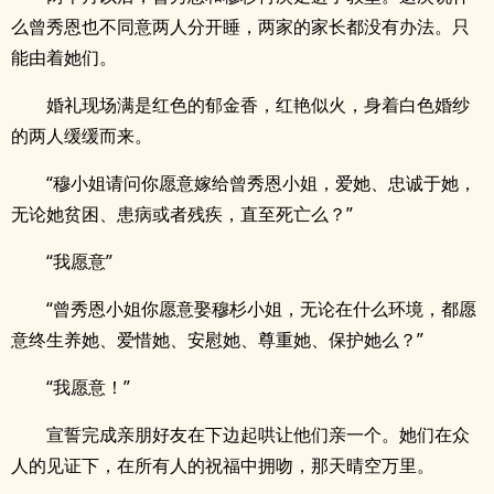
么曾秀恩也不同意两人分开睡，两家的家长都没有办法。只
能由着她们。
婚礼现场满是红色的郁金香，红艳似火，身着白色婚纱
的两人缓缓而来。
“穆小姐请问你愿意嫁给曾秀恩小姐，爱她、忠诚于她，
无论她贫困、患病或者残疾，直至死亡么？”
“我愿意”
“曾秀恩小姐你愿意娶穆杉小姐，无论在什么环境，都愿
意终生养她、爱惜她、安慰她、尊重她、保护她么？”
“我愿意！”
宣誓完成亲朋好友在下边起哄让他们亲一个。她们在众
人的见证下，在所有人的祝福中拥吻，那天晴空万里。