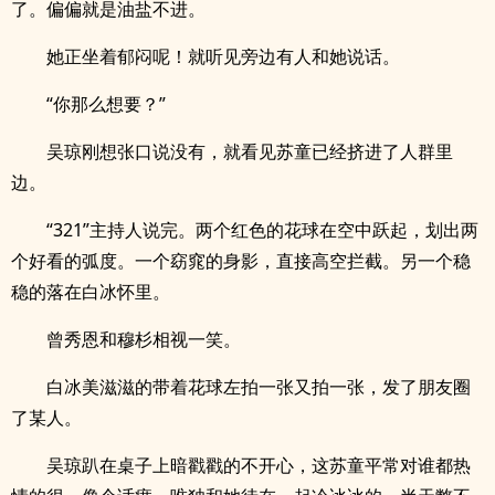
了。偏偏就是油盐不进。
她正坐着郁闷呢！就听见旁边有人和她说话。
“你那么想要？”
吴琼刚想张口说没有，就看见苏童已经挤进了人群里
边。
“321”主持人说完。两个红色的花球在空中跃起，划出两
个好看的弧度。一个窈窕的身影，直接高空拦截。另一个稳
稳的落在白冰怀里。
曾秀恩和穆杉相视一笑。
白冰美滋滋的带着花球左拍一张又拍一张，发了朋友圈
了某人。
吴琼趴在桌子上暗戳戳的不开心，这苏童平常对谁都热