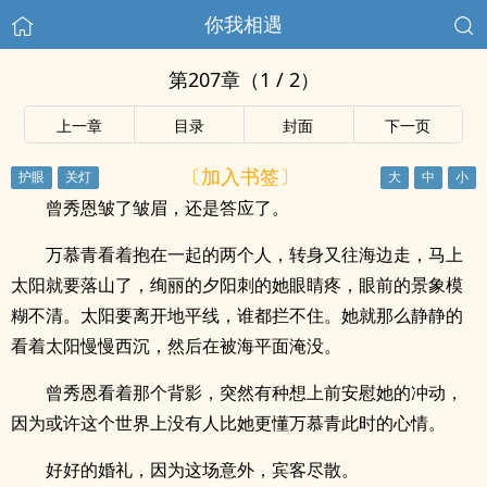
你我相遇
第207章（1 / 2）
上一章
目录
封面
下一页
〔加入书签〕
曾秀恩皱了皱眉，还是答应了。
万慕青看着抱在一起的两个人，转身又往海边走，马上
太阳就要落山了，绚丽的夕阳刺的她眼睛疼，眼前的景象模
糊不清。太阳要离开地平线，谁都拦不住。她就那么静静的
看着太阳慢慢西沉，然后在被海平面淹没。
曾秀恩看着那个背影，突然有种想上前安慰她的冲动，
因为或许这个世界上没有人比她更懂万慕青此时的心情。
好好的婚礼，因为这场意外，宾客尽散。