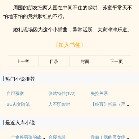
周围的朋友把两人围在中间不住的起哄，苏童平常天不
怕地不怕的竟然脸红的不行。
婚礼现场因为这个小插曲，异常活跃。大家津津乐道。
〔加入书签〕
上一章
目录
封面
下一页
热门小说推荐
自蹈覆辙
张武特佳(1v2)
失控关系
【纯百】折翼（严厉上司是小鸟）
BG肉文随笔
人不弱智时
最近入库小说
一个禽兽男孩的故事（母子乱伦）
救命！我的厌女症总裁不仅碰瓷还装秒(调教高H 1v1)
合寢奇談