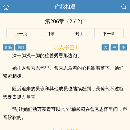
你我相遇
第206章（2 / 2）
上一页
目录
封面
下一章
〔加入书签〕
深一脚浅一脚的往曾秀恩那边跑。
她扎入曾秀恩怀里。曾秀恩悬着的心也跟着落下。她们
紧紧相拥。
随后追来的吴琼和其他成员也陆续赶到，吴琼气不过就
想要去抓万慕青。
“别让她们动万慕青可以么？”穆杉闷在曾秀恩怀里问，声
音软软的。