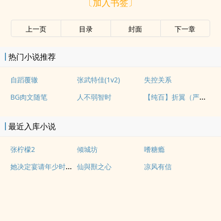
〔加入书签〕
上一页
目录
封面
下一章
热门小说推荐
自蹈覆辙
张武特佳(1v2)
失控关系
【纯百】折翼（严厉上司是小鸟）
BG肉文随笔
人不弱智时
最近入库小说
张柠檬2
倾城坊
嗜糖瘾
她决定宴请年少时的自己（1v1H）
仙與獸之心
凉风有信