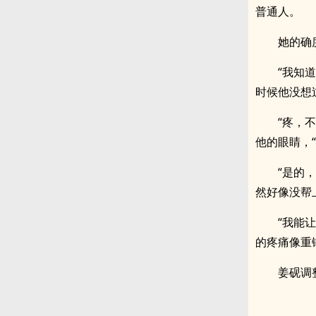
普通人。
她的确
“我知
时候他没想
“疼，
他的眼睛，“
“是的
然好像没帮
“我能
的疼痛像重
姜砚调