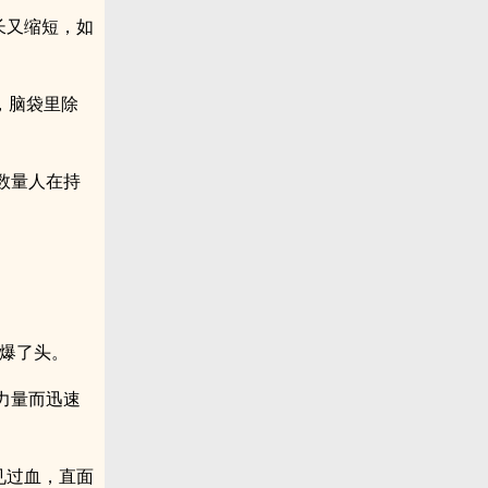
长又缩短，如
，脑袋里除
数量人在持
枪爆了头。
力量而迅速
见过血，直面