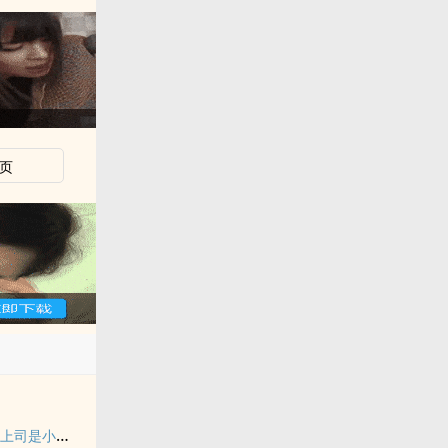
页
【纯百】折翼（严厉上司是小鸟）