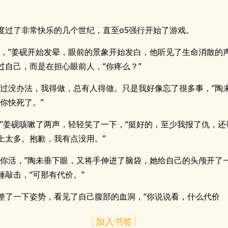
度过了非常快乐的几个世纪，直至o5强行开始了游戏。
道，”姜砚开始发晕，眼前的景象开始发白，他听见了生命消散的
过自己，而是在担心眼前人，“你疼么？”
不过没办法，我得做，总有人得做。只是我好像忘了很多事，”陶
你快死了。”
，”姜砚咳嗽了两声，轻轻笑了一下，“挺好的，至少我报了仇，还
上太多。抱歉，我有点没用。”
让你活，”陶未垂下眼，又将手伸进了脑袋，她给自己的头颅开了
锤敲击，“可那有代价。”
整了一下姿势，看见了自己腹部的血洞，“你说说看，什么代价
〔加入书签〕