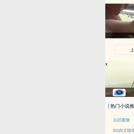
x
x
热门小说
自蹈覆辙
BG肉文随