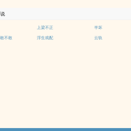
小说
上梁不正
半坏
敢不敢
浮生戏配
云轨