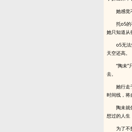
她感觉
托o5
她只知道从
o5无
天空还高。
“陶未
去。
她行走
时间线，将
陶未就
想过的人生
为了不