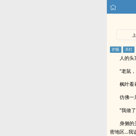
人的头
“老鼠，
枫叶看
仿佛一
“我做
身侧的
密地区…我该