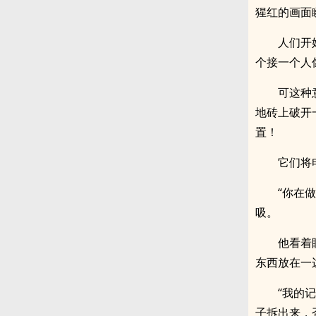
猩红的画面
人们开
个接一个人
可这种
地砖上破开
置！
它们将
“你在
吸。
他看着
东西放在一
“我的
子拆出来，