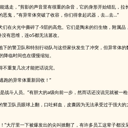
不能逃走，”剪影的声音里有很重的杂音，它的身形开始错乱，拉
的恶鬼，“有异常体突破了收容，你们得拿起武器，去…去…”
犬们在火光中撕碎了-9层的高危。它们是陶未的衍生物，附属品
以外没有思维，连o5都无法篡改。
地下的警卫队和特别行动队与这些家伙发生了冲突，但异常体的
5的降临时间也在缓慢缩短。
得不重复几次才能把话说完。
将逃跑的异常体重新回收！”
不是战斗人员。”有胆大的a级向前一步，然而话还没说完就被一
的警卫队员眼球上翻，口吐鲜血，皮囊因为无法承受过于强大的
！！”大厅里一下被爆发出的尖叫掀翻了，有许多员工这辈子都没