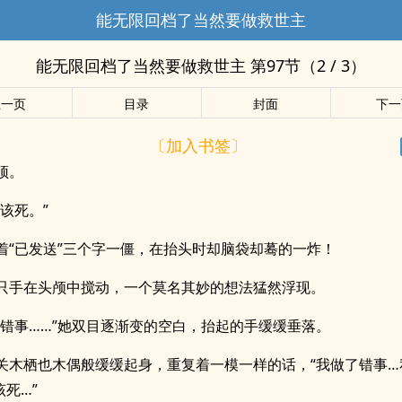
能无限回档了当然要做救世主
能无限回档了当然要做救世主 第97节（2 / 3）
上一页
目录
封面
下一
〔加入书签〕
顶。
该死。”
着“已发送”三个字一僵，在抬头时却脑袋却蓦的一炸！
只手在头颅中搅动，一个莫名其妙的想法猛然浮现。
了错事……”她双目逐渐变的空白，抬起的手缓缓垂落。
关木栖也木偶般缓缓起身，重复着一模一样的话，“我做了错事…
死…”