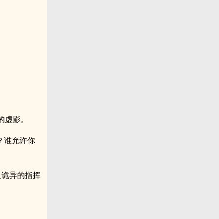
的虚影。
？谁允许你
又诡异的指挥