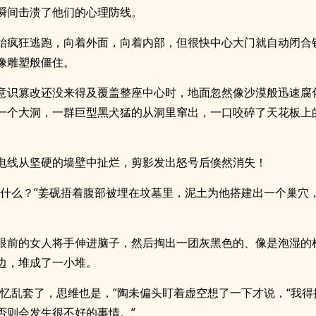
瞬间击溃了他们的心理防线。
始疯狂逃跑，向着外面，向着内部，但很快中心大门就自动闭合
像雕塑般僵住。
意识篡改还没来得及覆盖整座中心时，地面忽然像沙漠般迅速腐
一个大洞，一群巨型黑犬猛的从洞里窜出，一口咬碎了天花板上
电线从坚硬的墙壁中扯烂，剪影发出怒号后倏然消失！
做什么？”姜砚捂着腹部被埋在坟墓里，泥土为他搭建出一个巢穴
眼前的女人将手伸进脑子，然后掏出一团灰黑色的、像是泡湿的
边，堆成了一小堆。
记忆乱套了，思维也是，”陶未偏头盯着虚空想了一下才说，“我得
否则会发生很不好的事情。”