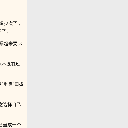
多少次了，
活了。
摞起来要比
根本没有过
“重启”回拨
意选择自己
己当成一个