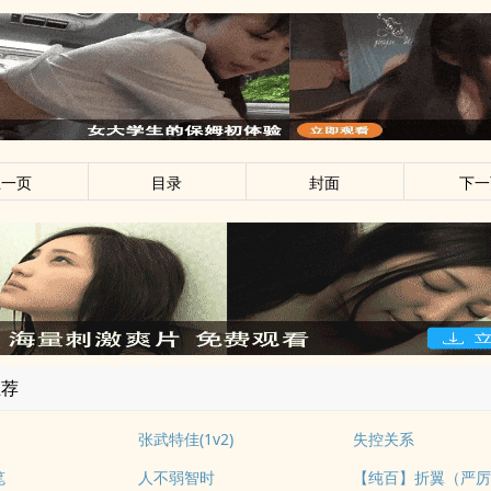
上一页
目录
封面
下一
推荐
张武特佳(1v2)
失控关系
笔
人不弱智时