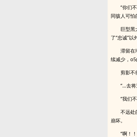
“你们
同骇人可怕
巨型黑
了“忠诚”
滞留在
续减少，o
剪影不
“…去
“我们
不远处
崩坏。
“啊！