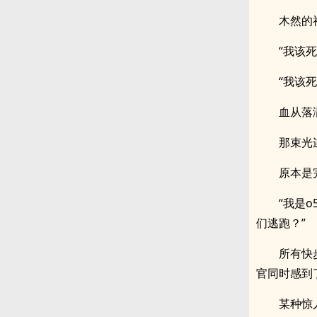
木然的
“我该
“我该
血从落
那束光
原本是
“我是
们逃跑？”
所有快
官同时感到
某种惊