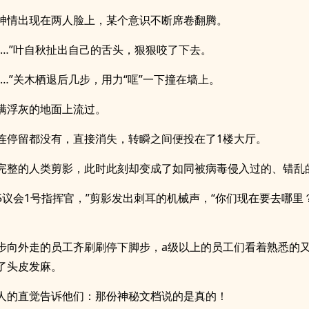
神情出现在两人脸上，某个意识不断席卷翻腾。
死…”叶自秋扯出自己的舌头，狠狠咬了下去。
死…”关木栖退后几步，用力“哐”一下撞在墙上。
满浮灰的地面上流过。
连停留都没有，直接消失，转瞬之间便投在了1楼大厅。
完整的人类剪影，此时此刻却变成了如同被病毒侵入过的、错乱
o5议会1号指挥官，”剪影发出刺耳的机械声，“你们现在要去哪里
步向外走的员工齐刷刷停下脚步，a级以上的员工们看着熟悉的
了头皮发麻。
人的直觉告诉他们：那份神秘文档说的是真的！