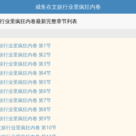
咸鱼在文娱行业里疯狂内卷
行业里疯狂内卷最新完整章节列表
娱行业里疯狂内卷 第1节
娱行业里疯狂内卷 第2节
娱行业里疯狂内卷 第3节
娱行业里疯狂内卷 第4节
娱行业里疯狂内卷 第5节
娱行业里疯狂内卷 第6节
娱行业里疯狂内卷 第7节
娱行业里疯狂内卷 第8节
娱行业里疯狂内卷 第9节
娱行业里疯狂内卷 第10节