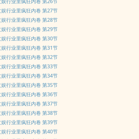
娱行业里疯狂内卷 第26节
娱行业里疯狂内卷 第27节
娱行业里疯狂内卷 第28节
娱行业里疯狂内卷 第29节
娱行业里疯狂内卷 第30节
娱行业里疯狂内卷 第31节
娱行业里疯狂内卷 第32节
娱行业里疯狂内卷 第33节
娱行业里疯狂内卷 第34节
娱行业里疯狂内卷 第35节
娱行业里疯狂内卷 第36节
娱行业里疯狂内卷 第37节
娱行业里疯狂内卷 第38节
娱行业里疯狂内卷 第39节
娱行业里疯狂内卷 第40节