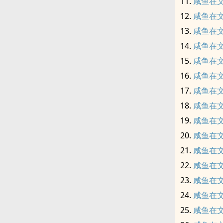
咸鱼在文
咸鱼在文
咸鱼在文
咸鱼在文
咸鱼在文
咸鱼在文
咸鱼在文
咸鱼在文
咸鱼在文
咸鱼在文
咸鱼在文
咸鱼在文
咸鱼在文
咸鱼在文
咸鱼在文