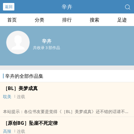
辛卉
返回
首页
分类
排行
搜索
足迹
辛卉
共收录 3 部作品
辛卉的全部作品集
［BL］美梦成真
耽美
连载
本站提示：各位书友要是觉得《［BL］美梦成真》还不错的话请不要
忘记向您QQ群和微博里的朋友推荐哦！
［原创BG］坠崖不死定律
高辣
连载